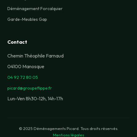
Déménagement Forcalquier
Garde-Meubles Gap
Picard Assistant
En ligne
Contact
Chemin Théophile Farnaud
Bonjour ! Je suis l'assistant de
Déménagements Picard. Comment puis-je
04100 Manosque
vous aider ?
04 92 72 80 05
Demander un devis
Nos services
picard@groupeflippe.fr
Nous contacter
Horaires d'ouverture
Lun-Ven 8h30-12h, 14h-17h
© 2025 Déménagements Picard. Tous droits réservés.
Mentions légales