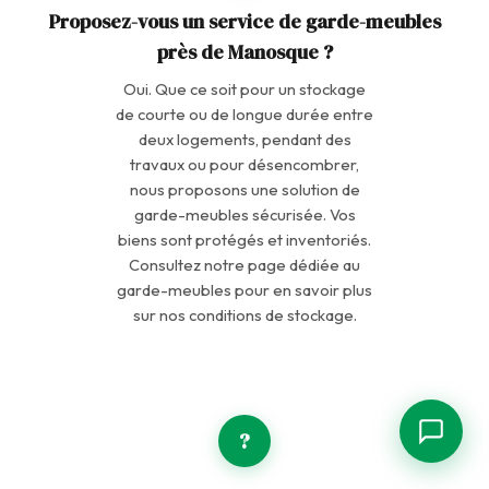
Proposez-vous un service de garde-meubles
près de Manosque ?
Bonjour ! Je suis l'assistant de
Déménagements Picard. Comment puis-je
Oui. Que ce soit pour un stockage
vous aider ?
de courte ou de longue durée entre
deux logements, pendant des
Demander un devis
Nos services
travaux ou pour désencombrer,
Nous contacter
Horaires d'ouverture
nous proposons une solution de
garde-meubles sécurisée. Vos
biens sont protégés et inventoriés.
Consultez notre page dédiée au
garde-meubles pour en savoir plus
sur nos conditions de stockage.
?