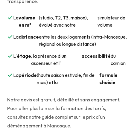
transparence.
Le
volume
(studio, T2, T3, maison),
simulateur de
en m³
évalué avec notre
volume
La
distance
entre les deux logements (intra-Manosque,
régional ou longue distance)
L'
étage
, la présence d'un
accessibilité
du
ascenseur et l'
camion
La
période
(haute saison estivale, fin de
formule
mois) et la
choisie
Notre devis est gratuit, détaillé et sans engagement.
Pour aller plus loin sur la formation des tarifs,
consultez notre
guide complet sur le prix d'un
déménagement à Manosque
.